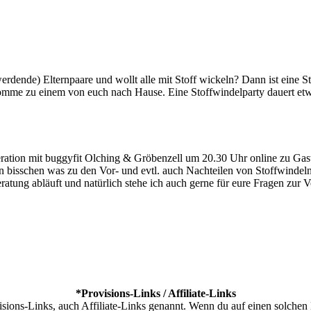
erdende) Elternpaare und wollt alle mit Stoff wickeln? Dann ist eine S
komme zu einem von euch nach Hause. Eine Stoffwindelparty dauert et
on mit buggyfit Olching & Gröbenzell um 20.30 Uhr online zu Gast be
 ein bisschen was zu den Vor- und evtl. auch Nachteilen von Stoffwindel
eratung abläuft und natürlich stehe ich auch gerne für eure Fragen zur 
*Provisions-Links / Affiliate-Links
sions-Links, auch Affiliate-Links genannt. Wenn du auf einen solchen 